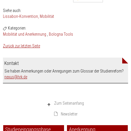
Siehe auch:
Lissabon-Konvention
Mobilität
Kategorien:
Mobilität und Anerkennung
Bologna Tools
Zurück zur letzten Seite
Kontakt
Sie haben Anmerkungen oder Anregungen zum Glossar der Studienrefom?
nospam-
nexus
hrk.de
Zum Seitenanfang
Newsletter
Studieneingangsphase
Anerkennung