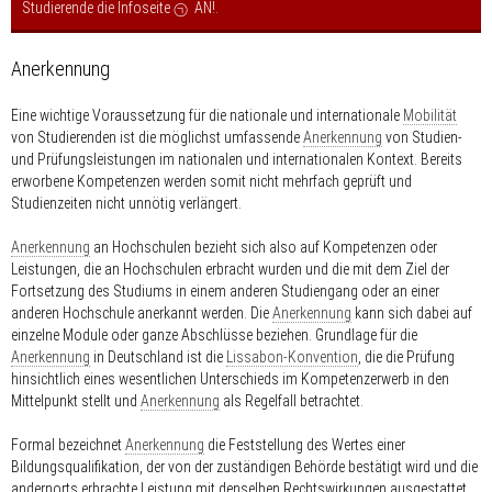
Studierende die Infoseite
AN!
.
Anerkennung
Eine wichtige Voraussetzung für die nationale und internationale
Mobilität
von Studierenden ist die möglichst umfassende
Anerkennung
von Studien-
und Prüfungsleistungen im nationalen und internationalen Kontext. Bereits
erworbene Kompetenzen werden somit nicht mehrfach geprüft und
Studienzeiten nicht unnötig verlängert.
Anerkennung
an Hochschulen bezieht sich also auf Kompetenzen oder
Leistungen, die an Hochschulen erbracht wurden und die mit dem Ziel der
Fortsetzung des Studiums in einem anderen Studiengang oder an einer
anderen Hochschule anerkannt werden. Die
Anerkennung
kann sich dabei auf
einzelne Module oder ganze Abschlüsse beziehen. Grundlage für die
Anerkennung
in Deutschland ist die
Lissabon-Konvention
, die die Prüfung
hinsichtlich eines wesentlichen Unterschieds im Kompetenzerwerb in den
Mittelpunkt stellt und
Anerkennung
als Regelfall betrachtet.
Formal bezeichnet
Anerkennung
die Feststellung des Wertes einer
Bildungsqualifikation, der von der zuständigen Behörde bestätigt wird und die
andernorts erbrachte Leistung mit denselben Rechtswirkungen ausgestattet,