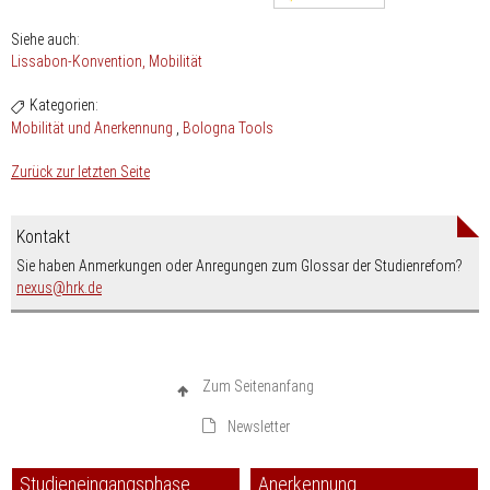
Siehe auch:
Lissabon-Konvention
Mobilität
Kategorien:
Mobilität und Anerkennung
Bologna Tools
Zurück zur letzten Seite
Kontakt
Sie haben Anmerkungen oder Anregungen zum Glossar der Studienrefom?
nospam-
nexus
hrk.de
Zum Seitenanfang
Newsletter
Studieneingangsphase
Anerkennung