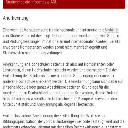
Studierende die Infoseite
AN!
.
Anerkennung
Eine wichtige Voraussetzung für die nationale und internationale
Mobilität
von Studierenden ist die möglichst umfassende
Anerkennung
von Studien-
und Prüfungsleistungen im nationalen und internationalen Kontext. Bereits
erworbene Kompetenzen werden somit nicht mehrfach geprüft und
Studienzeiten nicht unnötig verlängert.
Anerkennung
an Hochschulen bezieht sich also auf Kompetenzen oder
Leistungen, die an Hochschulen erbracht wurden und die mit dem Ziel der
Fortsetzung des Studiums in einem anderen Studiengang oder an einer
anderen Hochschule anerkannt werden. Die
Anerkennung
kann sich dabei auf
einzelne Module oder ganze Abschlüsse beziehen. Grundlage für die
Anerkennung
in Deutschland ist die
Lissabon-Konvention
, die die Prüfung
hinsichtlich eines wesentlichen Unterschieds im Kompetenzerwerb in den
Mittelpunkt stellt und
Anerkennung
als Regelfall betrachtet.
Formal bezeichnet
Anerkennung
die Feststellung des Wertes einer
Bildungsqualifikation, der von der zuständigen Behörde bestätigt wird und die
andernorts erbrachte Leistung mit denselben Rechtswirkungen ausgestattet,