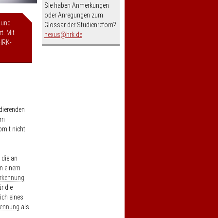
Sie haben Anmerkungen
oder Anregungen zum
 und
Glossar der Studienrefom?
t. Mit
nospam-
nexus
hrk.de
HRK-
dierenden
im
omit nicht
 die an
in einem
rkennung
r die
lich eines
kennung
als