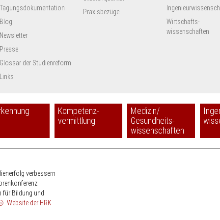
Tagungsdokumentation
Ingenieur­wissensch
Praxisbezüge
Blog
Wirtschafts-
wissenschaften
Newsletter
Presse
Glossar der Studienreform
Links
rkennung
Kompetenz-
Medizin/
Inge
vermittlung
Gesundheits-
wiss
wissenschaften
HRK
dienerfolg verbessern
torenkonferenz
 für Bildung und
Website der HRK