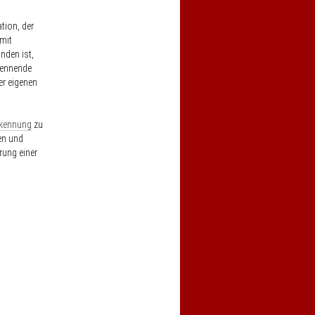
tion, der
 mit
nden ist,
kennende
er eigenen
kennung
zu
en und
rung einer