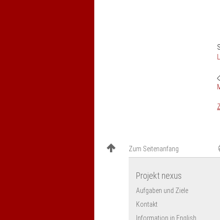
S
M
Z
Zum Seitenanfang
Projekt nexus
Aufgaben und Ziele
Kontakt
Information in English