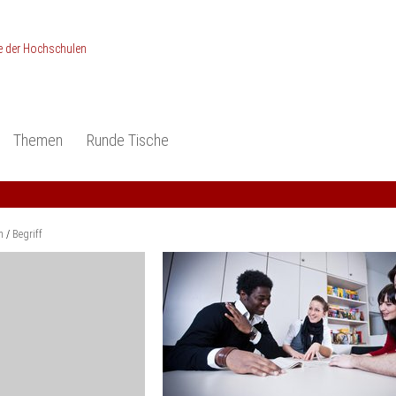
Themen
Runde Tische
ionen
Studieneingangsphase
Anerkennung
piele und Konzepte -
Anerkennung
Medizin und Gesundheits-
ctice
wissenschaften
Studienqualität
m
Begriff
dokumentation
Ingenieur­wissenschaften
Praxisbezüge
Wirtschafts-
wissenschaften
er
der Studienreform