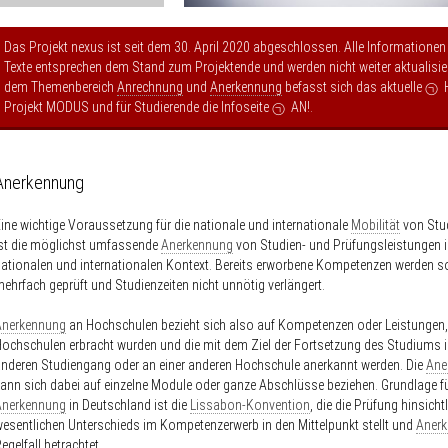
Das Projekt nexus ist seit dem 30. April 2020 abgeschlossen. Alle Informationen
Texte entsprechen dem Stand zum Projektende und werden nicht weiter aktualisier
dem Themenbereich
Anrechnung
und
Anerkennung
befasst sich das aktuelle
Projekt MODUS
und für Studierende die Infoseite
AN!
.
Anerkennung
ine wichtige Voraussetzung für die nationale und internationale
Mobilität
von Stu
st die möglichst umfassende
Anerkennung
von Studien- und Prüfungsleistungen 
ationalen und internationalen Kontext. Bereits erworbene Kompetenzen werden s
ehrfach geprüft und Studienzeiten nicht unnötig verlängert.
Anerkennung
an Hochschulen bezieht sich also auf Kompetenzen oder Leistungen,
ochschulen erbracht wurden und die mit dem Ziel der Fortsetzung des Studiums 
nderen Studiengang oder an einer anderen Hochschule anerkannt werden. Die
Ane
ann sich dabei auf einzelne Module oder ganze Abschlüsse beziehen. Grundlage fü
Anerkennung
in Deutschland ist die
Lissabon-Konvention
, die die Prüfung hinsicht
esentlichen Unterschieds im Kompetenzerwerb in den Mittelpunkt stellt und
Aner
egelfall betrachtet.