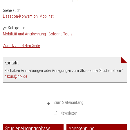
Siehe auch:
Lissabon-Konvention
Mobilität
Kategorien:
Mobilität und Anerkennung
Bologna Tools
Zurück zur letzten Seite
Kontakt
Sie haben Anmerkungen oder Anregungen zum Glossar der Studienrefom?
nospam-
nexus
hrk.de
Zum Seitenanfang
Newsletter
Studieneingangsphase
Anerkennung