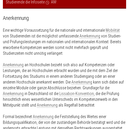
Studierende die Infoseite
AN!
.
Anerkennung
Eine wichtige Voraussetzung für die nationale und internationale
Mobilität
von Studierenden ist die möglichst umfassende
Anerkennung
von Studien-
und Prüfungsleistungen im nationalen und internationalen Kontext. Bereits
erworbene Kompetenzen werden somit nicht mehrfach geprüft und
Studienzeiten nicht unnötig verlängert.
Anerkennung
an Hochschulen bezieht sich also auf Kompetenzen oder
Leistungen, die an Hochschulen erbracht wurden und die mit dem Ziel der
Fortsetzung des Studiums in einem anderen Studiengang oder an einer
anderen Hochschule anerkannt werden. Die
Anerkennung
kann sich dabei auf
einzelne Module oder ganze Abschlüsse beziehen. Grundlage für die
Anerkennung
in Deutschland ist die
Lissabon-Konvention
, die die Prüfung
hinsichtlich eines wesentlichen Unterschieds im Kompetenzerwerb in den
Mittelpunkt stellt und
Anerkennung
als Regelfall betrachtet.
Formal bezeichnet
Anerkennung
die Feststellung des Wertes einer
Bildungsqualifikation, der von der zuständigen Behörde bestätigt wird und die
andernorts erbrachte Leistung mit denselben Rechtswirkungen ausgestattet,