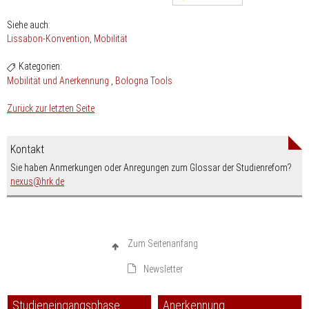
Siehe auch:
Lissabon-Konvention
Mobilität
Kategorien:
Mobilität und Anerkennung
Bologna Tools
Zurück zur letzten Seite
Kontakt
Sie haben Anmerkungen oder Anregungen zum Glossar der Studienrefom?
nospam-
nexus
hrk.de
Zum Seitenanfang
Newsletter
Studieneingangsphase
Anerkennung