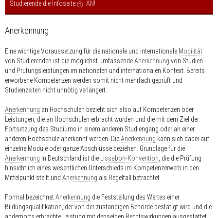
Studierende die Infoseite
AN!
.
Anerkennung
Eine wichtige Voraussetzung für die nationale und internationale
Mobilität
von Studierenden ist die möglichst umfassende
Anerkennung
von Studien-
und Prüfungsleistungen im nationalen und internationalen Kontext. Bereits
erworbene Kompetenzen werden somit nicht mehrfach geprüft und
Studienzeiten nicht unnötig verlängert.
Anerkennung
an Hochschulen bezieht sich also auf Kompetenzen oder
Leistungen, die an Hochschulen erbracht wurden und die mit dem Ziel der
Fortsetzung des Studiums in einem anderen Studiengang oder an einer
anderen Hochschule anerkannt werden. Die
Anerkennung
kann sich dabei auf
einzelne Module oder ganze Abschlüsse beziehen. Grundlage für die
Anerkennung
in Deutschland ist die
Lissabon-Konvention
, die die Prüfung
hinsichtlich eines wesentlichen Unterschieds im Kompetenzerwerb in den
Mittelpunkt stellt und
Anerkennung
als Regelfall betrachtet.
Formal bezeichnet
Anerkennung
die Feststellung des Wertes einer
Bildungsqualifikation, der von der zuständigen Behörde bestätigt wird und die
andernorts erbrachte Leistung mit denselben Rechtswirkungen ausgestattet,