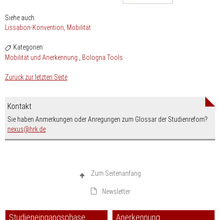
Siehe auch:
Lissabon-Konvention
Mobilität
Kategorien:
Mobilität und Anerkennung
Bologna Tools
Zurück zur letzten Seite
Kontakt
Sie haben Anmerkungen oder Anregungen zum Glossar der Studienrefom?
nospam-
nexus
hrk.de
Zum Seitenanfang
Newsletter
Studieneingangsphase
Anerkennung