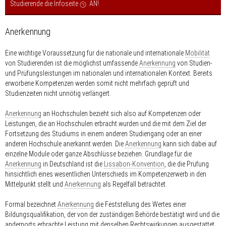
Studierende die Infoseite
AN!
.
Anerkennung
Eine wichtige Voraussetzung für die nationale und internationale
Mobilität
von Studierenden ist die möglichst umfassende
Anerkennung
von Studien-
und Prüfungsleistungen im nationalen und internationalen Kontext. Bereits
erworbene Kompetenzen werden somit nicht mehrfach geprüft und
Studienzeiten nicht unnötig verlängert.
Anerkennung
an Hochschulen bezieht sich also auf Kompetenzen oder
Leistungen, die an Hochschulen erbracht wurden und die mit dem Ziel der
Fortsetzung des Studiums in einem anderen Studiengang oder an einer
anderen Hochschule anerkannt werden. Die
Anerkennung
kann sich dabei auf
einzelne Module oder ganze Abschlüsse beziehen. Grundlage für die
Anerkennung
in Deutschland ist die
Lissabon-Konvention
, die die Prüfung
hinsichtlich eines wesentlichen Unterschieds im Kompetenzerwerb in den
Mittelpunkt stellt und
Anerkennung
als Regelfall betrachtet.
Formal bezeichnet
Anerkennung
die Feststellung des Wertes einer
Bildungsqualifikation, der von der zuständigen Behörde bestätigt wird und die
andernorts erbrachte Leistung mit denselben Rechtswirkungen ausgestattet,