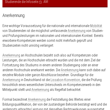
Studierende die Infoseite
AN!
.
Anerkennung
Eine wichtige Voraussetzung für die nationale und internationale
Mobilität
von Studierenden ist die möglichst umfassende
Anerkennung
von Studien-
und Prüfungsleistungen im nationalen und internationalen Kontext. Bereits
erworbene Kompetenzen werden somit nicht mehrfach geprüft und
Studienzeiten nicht unnötig verlängert.
Anerkennung
an Hochschulen bezieht sich also auf Kompetenzen oder
Leistungen, die an Hochschulen erbracht wurden und die mit dem Ziel der
Fortsetzung des Studiums in einem anderen Studiengang oder an einer
anderen Hochschule anerkannt werden. Die
Anerkennung
kann sich dabei auf
einzelne Module oder ganze Abschlüsse beziehen. Grundlage für die
Anerkennung
in Deutschland ist die
Lissabon-Konvention
, die die Prüfung
hinsichtlich eines wesentlichen Unterschieds im Kompetenzerwerb in den
Mittelpunkt stellt und
Anerkennung
als Regelfall betrachtet.
Formal bezeichnet
Anerkennung
die Feststellung des Wertes einer
Bildungsqualifikation, der von der zuständigen Behörde bestätigt wird und die
andernorts erbrachte Leistung mit denselben Rechtswirkungen ausgestattet,