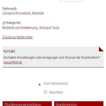
Siehe auch:
Lissabon-Konvention
Mobilität
Kategorien:
Mobilität und Anerkennung
Bologna Tools
Zurück zur letzten Seite
Kontakt
Sie haben Anmerkungen oder Anregungen zum Glossar der Studienrefom?
nospam-
nexus
hrk.de
Zum Seitenanfang
Newsletter
Studieneingangsphase
Anerkennung