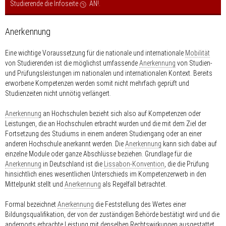
Studierende die Infoseite
AN!
.
Anerkennung
Eine wichtige Voraussetzung für die nationale und internationale
Mobilität
von Studierenden ist die möglichst umfassende
Anerkennung
von Studien-
und Prüfungsleistungen im nationalen und internationalen Kontext. Bereits
erworbene Kompetenzen werden somit nicht mehrfach geprüft und
Studienzeiten nicht unnötig verlängert.
Anerkennung
an Hochschulen bezieht sich also auf Kompetenzen oder
Leistungen, die an Hochschulen erbracht wurden und die mit dem Ziel der
Fortsetzung des Studiums in einem anderen Studiengang oder an einer
anderen Hochschule anerkannt werden. Die
Anerkennung
kann sich dabei auf
einzelne Module oder ganze Abschlüsse beziehen. Grundlage für die
Anerkennung
in Deutschland ist die
Lissabon-Konvention
, die die Prüfung
hinsichtlich eines wesentlichen Unterschieds im Kompetenzerwerb in den
Mittelpunkt stellt und
Anerkennung
als Regelfall betrachtet.
Formal bezeichnet
Anerkennung
die Feststellung des Wertes einer
Bildungsqualifikation, der von der zuständigen Behörde bestätigt wird und die
andernorts erbrachte Leistung mit denselben Rechtswirkungen ausgestattet,