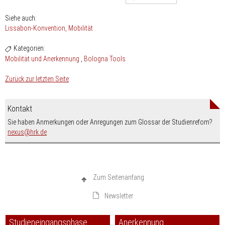
Siehe auch:
Lissabon-Konvention
Mobilität
Kategorien:
Mobilität und Anerkennung
Bologna Tools
Zurück zur letzten Seite
Kontakt
Sie haben Anmerkungen oder Anregungen zum Glossar der Studienrefom?
nospam-
nexus
hrk.de
Zum Seitenanfang
Newsletter
Studieneingangsphase
Anerkennung