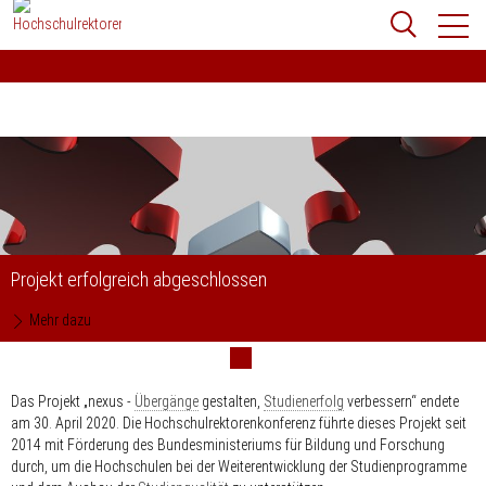
Zum
Websit
Content
springen
Suchbegriff
Suchen
Projekt erfolgreich abgeschlossen
Mehr dazu
Das Projekt „nexus -
Übergänge
gestalten,
Studienerfolg
verbessern“
endete
am 30. April 2020
. Die Hochschulrektorenkonferenz führte dieses Projekt seit
2014 mit Förderung des Bundesministeriums für Bildung und Forschung
durch, um die Hochschulen bei der Weiterentwicklung der Studienprogramme