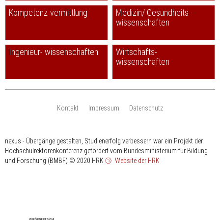
Kompetenz-vermittlung
Medizin/ Gesundheits-
wissenschaften
Ingenieur- wissenschaften
Wirtschafts-
wissenschaften
Kontakt
Impressum
Datenschutz
nexus - Übergänge gestalten, Studienerfolg verbessern war ein Projekt der
Hochschulrektorenkonferenz gefördert vom Bundesministerium für Bildung
und Forschung (BMBF)
© 2020 HRK
Website der HRK
HRK